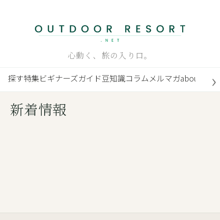
内
容
を
ス
心動く、旅の入り口。
キ
ッ
探す
特集
ビギナーズガイド
豆知識
コラム
メルマガ
about
プ
新着情報