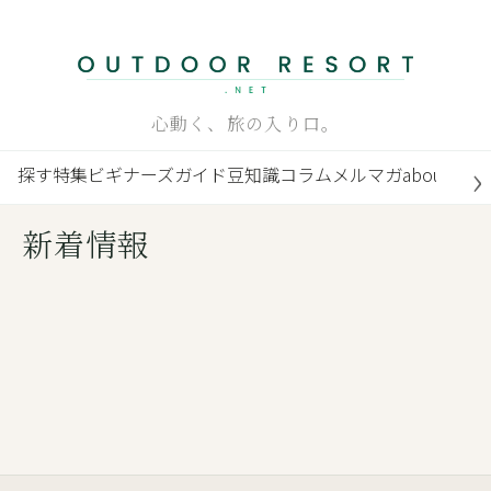
内
容
を
ス
心動く、旅の入り口。
キ
ッ
探す
特集
ビギナーズガイド
豆知識
コラム
メルマガ
about
プ
新着情報