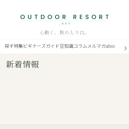
内
容
を
ス
心動く、旅の入り口。
キ
ッ
探す
特集
ビギナーズガイド
豆知識
コラム
メルマガ
about
プ
新着情報